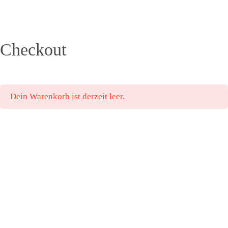
HOME
Checkout
ANGEBOTE
Dein Warenkorb ist derzeit leer.
KURSE &
MEHR
ERFOLGE
ÜBER
MICH