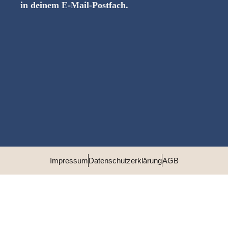
in deinem E-Mail-Postfach.
BESUCHE MICH AUF
INSTAGRAM
ZURÜCK ZUR STARTSEITE
Impressum
Datenschutzerklärung
AGB